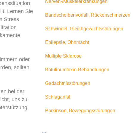
Nerven-/Muskelerkrankungen
benssituation
llt. Lernen Sie
Bandscheibenvorfall, Rückenschmerzen
m Stress
tration
Schwindel, Gleichgewichtsstörungen
ikamente
Epilepsie, Ohnmacht
Multiple Sklerose
limmern oder
den, sollten
Botulinumtoxin-Behandlungen
Gedächtnisstörungen
nen bei der
Schlaganfall
icht, uns zu
terstützung
Parkinson, Bewegungsstörungen