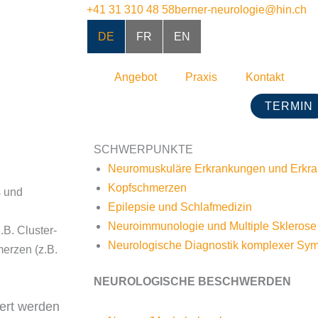
+41 31 310 48 58
berner-neurologie@hin.ch
DE
FR
EN
Angebot
Praxis
Kontakt
TERMIN
SCHWERPUNKTE
Neuromuskuläre Erkrankungen und Erkra
Kopfschmerzen
s und
Epilepsie und Schlafmedizin
Neuroimmunologie und Multiple Sklerose
B. Cluster-
Neurologische Diagnostik komplexer Sy
erzen (z.B.
NEUROLOGISCHE BESCHWERDEN
dert werden