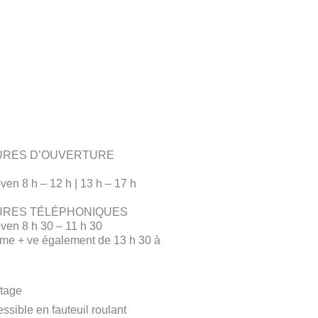
URES D’OUVERTURE
ven 8 h – 12 h | 13 h – 17 h
URES TÉLÉPHONIQUES
ven 8 h 30 – 11 h 30
me + ve également de 13 h 30 à
tage
ssible en fauteuil roulant