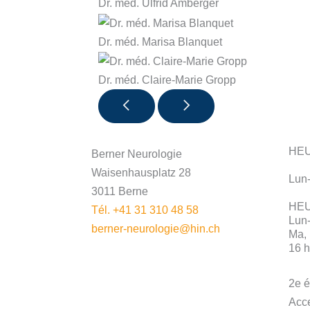
Dr. méd. Ulfrid Amberger
Dr. méd. Marisa Blanquet
Dr. méd. Claire-Marie Gropp
HE
Berner Neurologie
Waisenhausplatz 28
Lun-
3011 Berne
HE
Tél. +41 31 310 48 58
Lun-
berner-neurologie@hin.ch
Ma, 
16 h
2e é
Acce