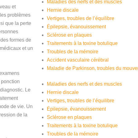
Maladies des nerfs et des muscles
rveau et
Hernie discale
 les problèmes
Vertiges, troubles de l’équilibre
i que la perte
Épilepsie, évanouissement
ersonnes
Sclérose en plaques
e des formes de
Traitements à la toxine botulique
 médicaux et un
Troubles de la mémoire
Accident vasculaire cérébral
Maladie de Parkinson, troubles du mouv
s examens
 ponction
Maladies des nerfs et des muscles
 diagnostic. Le
Hernie discale
aitement
Vertiges, troubles de l’équilibre
mode de vie. Un
Épilepsie, évanouissement
ression de la
Sclérose en plaques
Traitements à la toxine botulique
Troubles de la mémoire