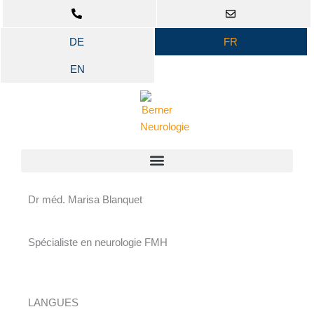
Aller
au
contenu
DE
FR
EN
Dr méd. Marisa Blanquet
Spécialiste en neurologie FMH
LANGUES